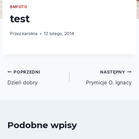
BMFOTO
test
Przez
karolina
12 lutego, 2014
Nawigacja
POPRZEDNI
NASTĘPNY
Dzień dobry
Prymicje O. Ignacy
wpisu
Podobne wpisy